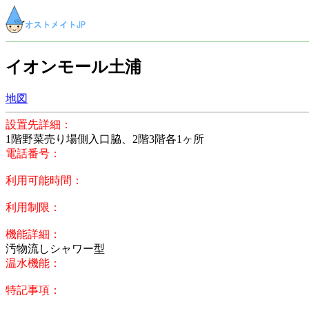
イオンモール土浦
地図
設置先詳細：
1階野菜売り場側入口脇、2階3階各1ヶ所
電話番号：
利用可能時間：
利用制限：
機能詳細：
汚物流しシャワー型
温水機能：
特記事項：